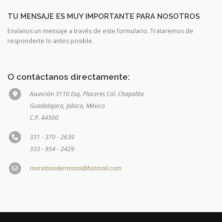
TU MENSAJE ES MUY IMPORTANTE PARA NOSOTROS
Envíanos un mensaje a través de este formulario. Trataremos de
responderte lo antes posible.
O contáctanos directamente:
Asunción 3110 Esq. Placeres Col. Chapalita
Guadalajara, Jalisco, México
C.P. 44500
331 - 370 - 2639
333 - 954 - 2429
marintaxidermistas@hotmail.com